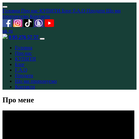
Головна
Про нас
КУПИТИ
Блог
F.A.Q
Продати
Що ми
пропонуємо
Контакти
uk
ru
0 95 276 57 57
Головна
Про нас
КУПИТИ
Блог
F.A.Q
Продати
Що ми пропонуємо
Контакти
Про мене