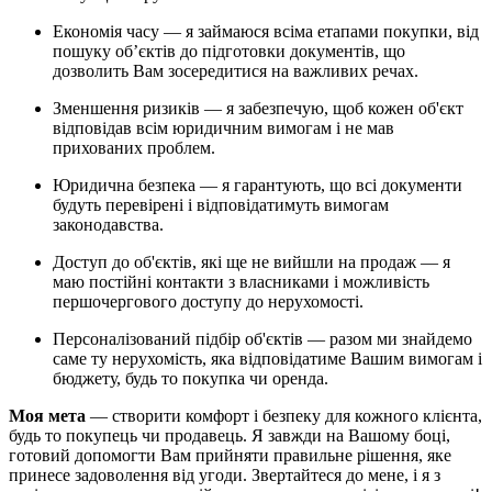
Економія часу — я займаюся всіма етапами покупки, від
пошуку об’єктів до підготовки документів, що
дозволить Вам зосередитися на важливих речах.
Зменшення ризиків — я забезпечую, щоб кожен об'єкт
відповідав всім юридичним вимогам і не мав
прихованих проблем.
Юридична безпека — я гарантують, що всі документи
будуть перевірені і відповідатимуть вимогам
законодавства.
Доступ до об'єктів, які ще не вийшли на продаж — я
маю постійні контакти з власниками і можливість
першочергового доступу до нерухомості.
Персоналізований підбір об'єктів — разом ми знайдемо
саме ту нерухомість, яка відповідатиме Вашим вимогам і
бюджету, будь то покупка чи оренда.
Моя мета
— створити комфорт і безпеку для кожного клієнта,
будь то покупець чи продавець. Я завжди на Вашому боці,
готовий допомогти Вам прийняти правильне рішення, яке
принесе задоволення від угоди. Звертайтеся до мене, і я з