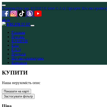
Головна
Про нас
КУПИТИ
Блог
F.A.Q
Продати
Що ми пропон
uk
ru
0 95 276 57 57
Головна
Про нас
КУПИТИ
Блог
F.A.Q
Продати
Що ми пропонуємо
Контакти
КУПИТИ
Наша нерухомість опис
Показати на карті
Застосувати фільтр
Ціна