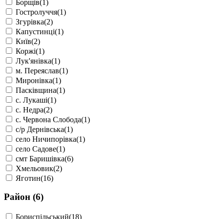
Борщів(1)
Гостролуччя(1)
Згурівка(2)
Капустинці(1)
Київ(2)
Коржі(1)
Лук'янівка(1)
м. Переяслав(1)
Миронівка(1)
Пасківщина(1)
с. Лукаші(1)
с. Недра(2)
с. Червона Слобода(1)
с/р Дернівська(1)
село Ничипорівка(1)
село Садове(1)
смт Баришівка(6)
Хмельовик(2)
Яготин(16)
Район
(6)
Бориспільський(18)