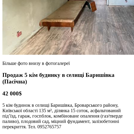
Більше фото внизу в фотогалереї
Продаж 5 кім будинку в селищі Баришівка
(Пасічна)
42 000$
5 кім будинок в селищі Баришівка, Броварського району,
Київської області 135 м², ділянка 15 соток, асфальтований
під’їзд, гараж, госпблок, комбіноване опалення (газ/тверде
паливо), плодовий сад, міцний фундамент, залізобетонні
перекриття. Тел. 0952765757