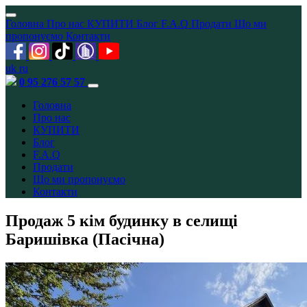
Головна
Про нас
КУПИТИ
Блог
F.A.Q
Продати
Що ми
пропонуємо
Контакти
uk
ru
0 95 276 57 57
Головна
Про нас
КУПИТИ
Блог
F.A.Q
Продати
Що ми пропонуємо
Контакти
Продаж 5 кім будинку в селищі
Баришівка (Пасічна)