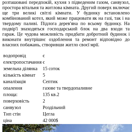
розташовані передпокій, кухня з підведеним газом, санвузол,
простора вітальня та житлова кімната. Другий поверх включає
ще три великі світлі кімнати. У будинку встановлено
комбінований котел, який може працювати як на газі, так і на
твердому паливі. Підлога дерев'яна по всьому будинку.
На
подвір'ї знаходяться господарський блок на два входи та
гараж. Це чудова можливість придбати добротний будинок і
виконати внутрішнє оздоблення та ремонт відповідно до
власних побажань, створивши житло своєї мрії.
водопровід
є
електропостачання
є
земельна ділянка
15 соток
кількість кімнат
5
каналізація
Септик
опалення
газове та твердопаливне
площа:
135 кв.2
поверховість
2
санвузол
Роздільний
Тип стін
Цегла
ціна
42 000$