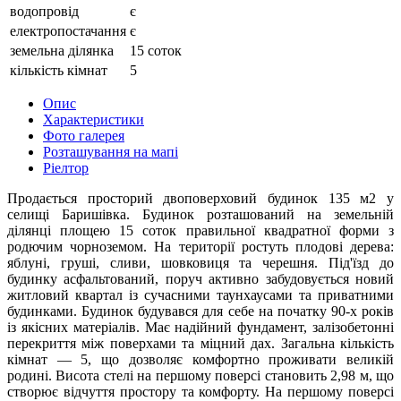
водопровід
є
електропостачання
є
земельна ділянка
15 соток
кількість кімнат
5
Опис
Характеристики
Фото галерея
Розташування на мапі
Ріелтор
Продається просторий двоповерховий будинок 135 м2 у
селищі Баришівка. Будинок розташований на земельній
ділянці площею 15 соток правильної квадратної форми з
родючим чорноземом. На території ростуть плодові дерева:
яблуні, груші, сливи, шовковиця та черешня. Під'їзд до
будинку асфальтований, поруч активно забудовується новий
житловий квартал із сучасними таунхаусами та приватними
будинками.
Будинок будувався для себе на початку 90-х років
із якісних матеріалів. Має надійний фундамент, залізобетонні
перекриття між поверхами та міцний дах. Загальна кількість
кімнат — 5, що дозволяє комфортно проживати великій
родині. Висота стелі на першому поверсі становить 2,98 м, що
створює відчуття простору та комфорту.
На першому поверсі