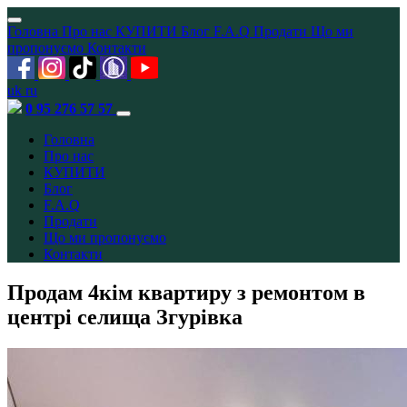
Головна
Про нас
КУПИТИ
Блог
F.A.Q
Продати
Що ми
пропонуємо
Контакти
uk
ru
0 95 276 57 57
Головна
Про нас
КУПИТИ
Блог
F.A.Q
Продати
Що ми пропонуємо
Контакти
Продам 4кім квартиру з ремонтом в
центрі селища Згурівка