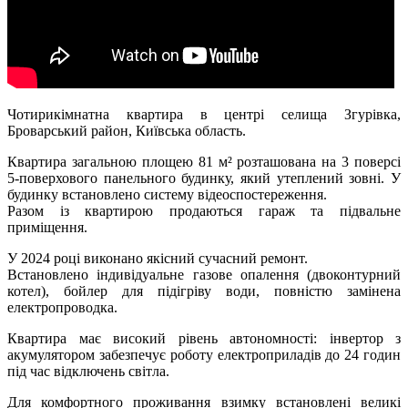
Ч
отирикімнатна квартира в центрі селища Згурівка,
Броварський район, Київська область.
Квартира загальною площею 81 м² розташована на 3 поверсі
5-поверхового панельного будинку, який утеплений зовні. У
будинку встановлено систему відеоспостереження.
Разом із квартирою продаються гараж та підвальне
приміщення.
У 2024 році виконано якісний сучасний ремонт.
Встановлено індивідуальне газове опалення (двоконтурний
котел), бойлер для підігріву води, повністю замінена
електропроводка.
Квартира має високий рівень автономності: інвертор з
акумулятором забезпечує роботу електроприладів до 24 годин
під час відключень світла.
Для комфортного проживання взимку встановлені великі