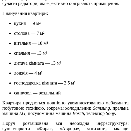
сучасні радіатори, які ефективно обігрівають приміщення.
Планування квартири:
кухня — 9 м²
столова — 7 м²
вітальня — 18 м²
спальня — 13 м²
дитяча кімната — 13 м²
лоджія — 4 м²
господарська кімната — 3,5 м²
санвузол — роздільний
Квартира продається повністю укомплектованою меблями та
побутовою технікою, зокрема: холодильник
Samsung
, пральна
машина
LG
, посудомийна машина
Bosch
, телевізор
Sony
.
Поруч розташована вся необхідна інфраструктура:
супермаркети «Фора», «Аврора», магазини, заклади