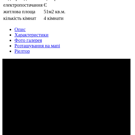
електропостачання
Є
житлова площа
51м2 кв.м.
кількість кімнат
4 кімнати
Опис
Характеристики
Фото галерея
Розташування на мапі
Ріелтор