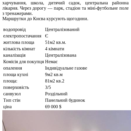
харчування, школа, дитячий садок, центральна районна
лікарня. Через дорогу — парк, стадіон та міні-футбольне поле
з тренажерами.
Маршрутки до Києва курсують щогодини.
водопровід
Централізований
електропостачання
Є
житлова площа
51м2 кв.м.
кількість кімнат
4 кімнати
каналізація
Централізована
Комісія для покупця
Немає
опалення
Індивідуальне газове
площа кухні
9м2 кв.м
площа:
81м2 кв.2
поверховість
3/5
санвузол
Роздільний
Тип стін
Панельний будинок
ціна
69 000 $